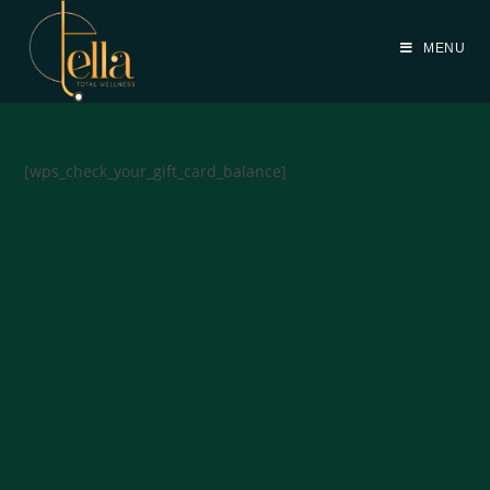
MENU
[wps_check_your_gift_card_balance]